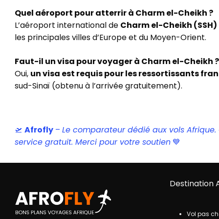
Quel aéroport pour atterrir à Charm el-Cheikh ?
L’aéroport international de
Charm el-Cheikh (SSH)
les principales villes d’Europe et du Moyen-Orient.
Faut-il un visa pour voyager à Charm el-Cheikh ?
Oui,
un visa est requis pour les ressortissants fra
sud-Sinaï (obtenu à l’arrivée gratuitement).
🛫
Afrofly
–
Le comparateur dédié aux vols Afrique. Ce
service gratuit. Merci pour votre soutien
💙
Destination 
Vol pas ch