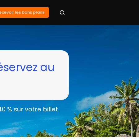
ecevoir les bons plans
éservez au
 sur votre billet.