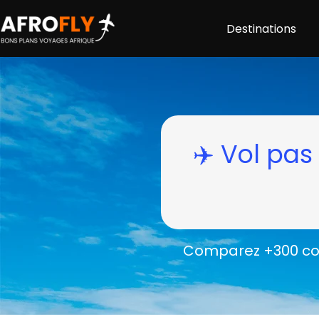
Destinations
✈️ Vol pa
Comparez +300 com