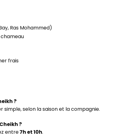
ma Bay, Ras Mohammed)
ou chameau
er frais
heikh ?
er simple, selon la saison et la compagnie.
-Cheikh ?
ez entre
7h et 10h
.