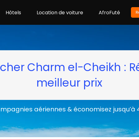
Hôtels
Location de voiture
AfroFuté
R
s cher Charm el-Cheikh : R
meilleur prix
pagnies aériennes & économisez jusqu’à 40 %