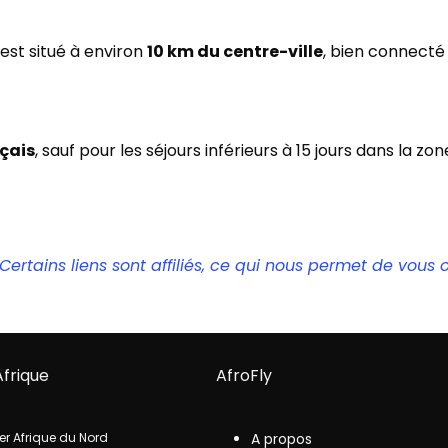
est situé à environ
10 km du centre-ville
, bien connecté
nçais
, sauf pour les séjours inférieurs à 15 jours dans la zon
rtains liens sont affiliés, ce qui nous permet de vous of
Afrique
AfroFly
er Afrique du Nord
A propos