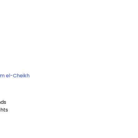
rm el-Cheikh
nds
ghts