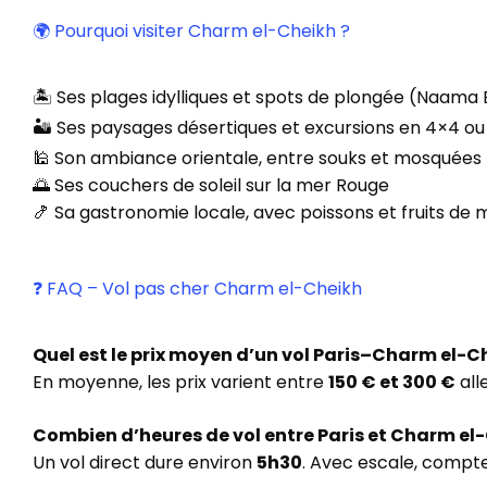
🌍 Pourquoi visiter Charm el-Cheikh ?
🏝️ Ses plages idylliques et spots de plongée (Naa
🏜️ Ses paysages désertiques et excursions en 4×4 
🕌 Son ambiance orientale, entre souks et mosquées
🌅 Ses couchers de soleil sur la mer Rouge
🍤 Sa gastronomie locale, avec poissons et fruits de m
❓ FAQ – Vol pas cher Charm el-Cheikh
Quel est le prix moyen d’un vol Paris–Charm el-C
En moyenne, les prix varient entre
150 € et 300 €
all
Combien d’heures de vol entre Paris et Charm el
Un vol direct dure environ
5h30
. Avec escale, compt