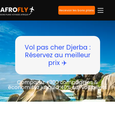
Recevoir les bons plans
Vol pas cher Djerba :
Réservez au meilleur
prix ✈️
Comparez +300 compagnies &
économisez jusqu’à 40% sur vos billets