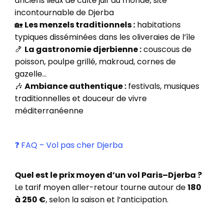
anciens lieux de culte juif au monde, site
incontournable de Djerba
🏡
Les menzels traditionnels :
habitations
typiques disséminées dans les oliveraies de l’île
🍤
La gastronomie djerbienne :
couscous de
poisson, poulpe grillé, makroud, cornes de
gazelle…
🎶
Ambiance authentique :
festivals, musiques
traditionnelles et douceur de vivre
méditerranéenne
❓ FAQ – Vol pas cher Djerba
Quel est le prix moyen d’un vol Paris–Djerba ?
Le tarif moyen aller-retour tourne autour de
180
à 250 €
, selon la saison et l’anticipation.