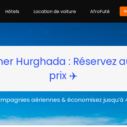
Hôtels
Location de voiture
AfroFuté
R
her Hurghada : Réservez a
prix ✈️
pagnies aériennes & économisez jusqu’à 40 %