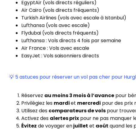
EgyptAir (vols directs réguliers)
Air Cairo (vols directs fréquents)
Turkish Airlines (vols avec escale à Istanbul)
Lufthansa (vols avec escale)
Flydubai (vols directs fréquents)
Lufthansa : Vols directs 4 fois par semaine
Air France : Vols avec escale
EasyJet : Vols saisonniers directs
💡 5 astuces pour réserver un vol pas cher pour Hur
Réservez
au moins 3 mois à l’avance
pour béné
Privilégiez les
mardi
et
mercredi
pour des prix r
Utilisez des
comparateurs
de vols
pour trouver
Activez des
alertes prix
pour ne pas manquer les
Évitez
de voyager en
juillet
et
août
quand les p