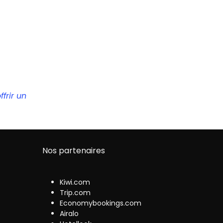
frir un
Nos partenaires
Kiwi.com
Trip.com
Economybookings.com
Airalo