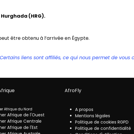
e Hurghada (HRG).
 peut être obtenu à l’arrivée en Égypte.
rtains liens sont affiliés, ce qui nous permet de vous of
Afrique
AfroFly
er Afrique du Nord
A propos
her Afrique de l'Ouest
Mentions légales
her Afrique Centrale
Politique de cookies RGPD
her Afrique de l'Est
Politique de confidentialité
her Afrique Australe