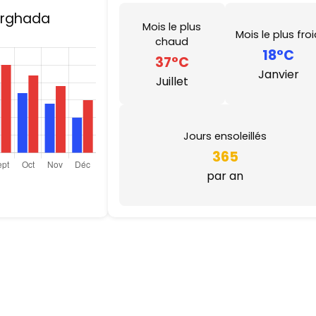
urghada
Mois le plus
Mois le plus fro
chaud
18°C
37°C
Janvier
Juillet
Jours ensoleillés
365
par an