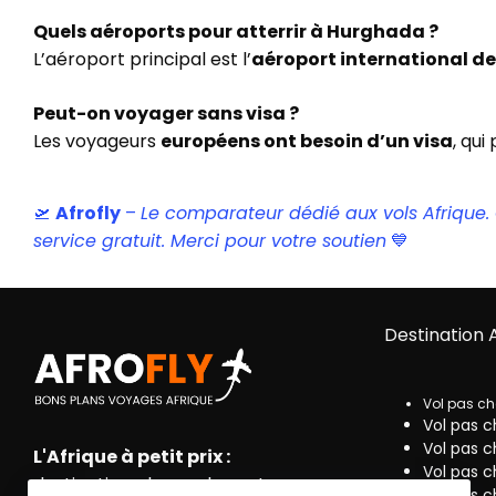
Quels aéroports pour atterrir à Hurghada ?
L’aéroport principal est l’
aéroport international d
Peut-on voyager sans visa ?
Les voyageurs
européens ont besoin d’un visa
, qui
🛫
Afrofly
–
Le comparateur dédié aux vols Afrique. Ce
service gratuit. Merci pour votre soutien
💙
Destination 
Vol pas ch
Vol pas c
Vol pas c
L'Afrique à petit prix :
Vol pas c
destinations, bons plans et
Vol pas c