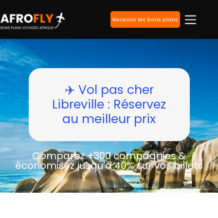
Recevoir les bons plans
✈️ Vol pas cher
Libreville : Réservez
au meilleur prix
Comparez +300 compagnies &
économisez jusqu’à 40% sur vos billets