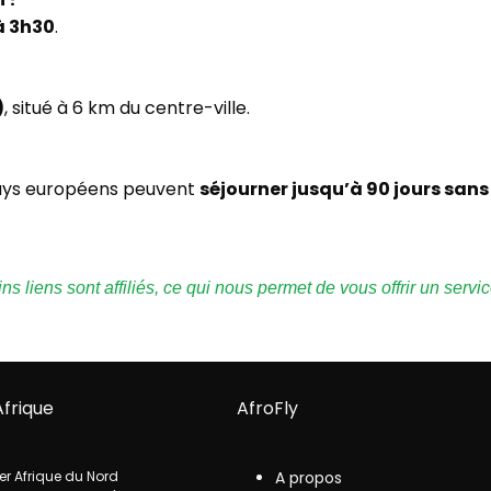
à 3h30
.
)
, situé à 6 km du centre-ville.
ays européens peuvent
séjourner jusqu’à 90 jours sans
 liens sont affiliés, ce qui nous permet de vous offrir un servic
Afrique
AfroFly
er Afrique du Nord
A propos