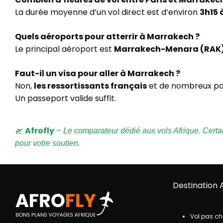
La durée moyenne d’un vol direct est d’environ
3h15 
Quels aéroports pour atterrir à Marrakech ?
Le principal aéroport est
Marrakech-Menara (RAK
Faut-il un visa pour aller à Marrakech ?
Non,
les ressortissants français
et de nombreux p
Un passeport valide suffit.
🛫
Afrofly
–
Le comparateur dédié aux vols Afrique. Certains
.
pour votre soutien
Destination 
Vol pas ch