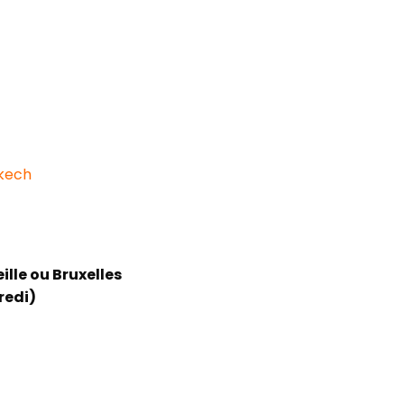
akech
lle ou Bruxelles
redi)