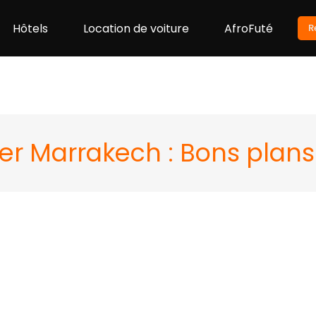
Hôtels
Location de voiture
AfroFuté
R
er Marrakech : Bons plans
pagnies aériennes & économisez jusqu’à 40 %