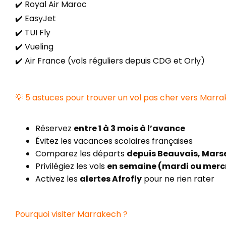
✔️ Royal Air Maroc
✔️ EasyJet
✔️ TUI Fly
✔️ Vueling
✔️ Air France (vols réguliers depuis CDG et Orly)
💡 5 astuces pour trouver un vol pas cher vers Marr
Réservez
entre 1 à 3 mois à l’avance
Évitez les vacances scolaires françaises
Comparez les départs
depuis Beauvais, Marsei
Privilégiez les vols
en semaine (mardi ou merc
Activez les
alertes Afrofly
pour ne rien rater
Pourquoi visiter Marrakech ?