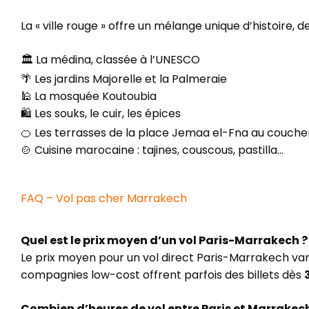
La « ville rouge » offre un mélange unique d’histoire, 
🏛️ La médina, classée à l’UNESCO
🌴 Les jardins Majorelle et la Palmeraie
🕌 La mosquée Koutoubia
🛍️ Les souks, le cuir, les épices
🍊 Les terrasses de la place Jemaa el-Fna au coucher
🍲 Cuisine marocaine : tajines, couscous, pastilla…
FAQ – Vol pas cher Marrakech
Quel est le prix moyen d’un vol Paris-Marrakech ?
Le prix moyen pour un vol direct Paris-Marrakech va
compagnies low-cost offrent parfois des billets dès
Combien d’heures de vol entre Paris et Marrakech