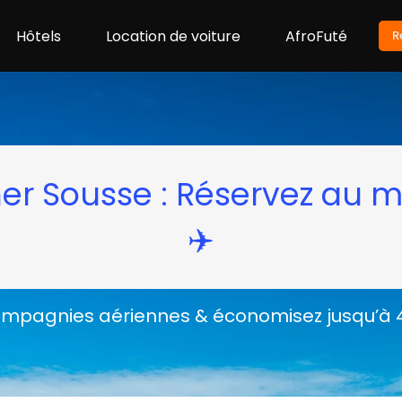
Hôtels
Location de voiture
AfroFuté
R
er Sousse : Réservez au me
✈️
pagnies aériennes & économisez jusqu’à 40 %