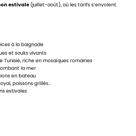
son estivale
(juillet-août), où les tarifs s’envolent.
ices à la baignade
ques et souks vivants
de Tunisie, riche en mosaïques romaines
lombant la mer
sions en bateau
oyal, poissons grillés…
ns estivales