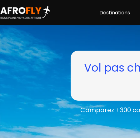
Destinations
Vol pas ch
Comparez +300 com