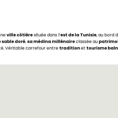
 une
ville côtière
située dans l’
est de la Tunisie
, au bord 
 sable doré
,
sa médina millénaire
classée au
patrimo
té. Véritable carrefour entre
tradition
et
tourisme baln