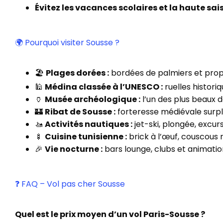
Évitez les vacances scolaires et la haute sai
🌍 Pourquoi visiter Sousse ?
🏖️
Plages dorées :
bordées de palmiers et prop
🕌
Médina classée à l’UNESCO :
ruelles histori
🏺
Musée archéologique :
l’un des plus beaux 
🏰
Ribat de Sousse :
forteresse médiévale surp
🚤
Activités nautiques :
jet-ski, plongée, excur
🍢
Cuisine tunisienne :
brick à l’œuf, couscous r
🎉
Vie nocturne :
bars lounge, clubs et animatio
❓ FAQ – Vol pas cher Sousse
Quel est le prix moyen d’un vol Paris-Sousse ?